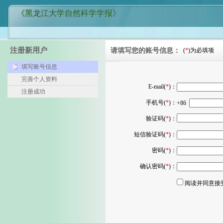
《黑龙江大学自然科学学报》
注册新用户
请填写您的账号信息：
(
*
)为必填项
填写账号信息
完善个人资料
E-mail(
*
)：
注册成功
手机号(
*
)：
+86
验证码(
*
)：
短信验证码(
*
)：
密码(
*
)：
确认密码(
*
)：
阅读并同意接